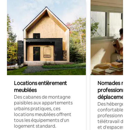
Locations entièrement
Nomades num
meublées
professionnel
déplacement
Des cabanes de montagne
paisibles aux appartements
Des hébergem
urbains pratiques, ces
confortables p
locations meublées offrent
professionnels
tous les équipements d'un
télétravail dis
logement standard.
et d'espaces de