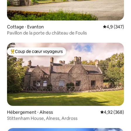
Cottage ⋅ Evanton
Évaluation mo
4,9 (347)
Pavillon de la porte du château de Foulis
Coup de cœur voyageurs
Coups de cœur voyageurs les plus appréciés
Hébergement ⋅ Alness
Évaluation moy
4,92 (368)
Stittenham House, Alness, Ardross