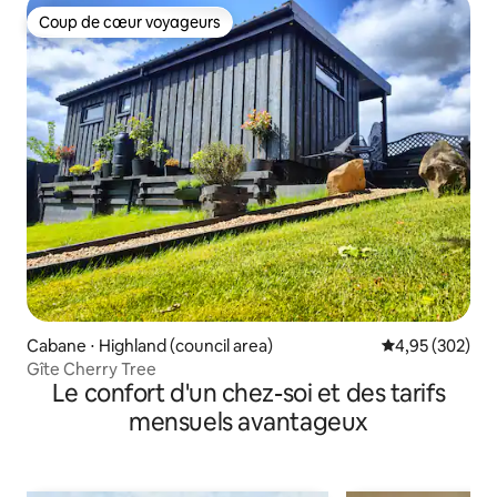
Coup de cœur voyageurs
Coup de cœur voyageurs
Cabane ⋅ Highland (council area)
Évaluation moy
4,95 (302)
Gîte Cherry Tree
Le confort d'un chez-soi et des tarifs
mensuels avantageux