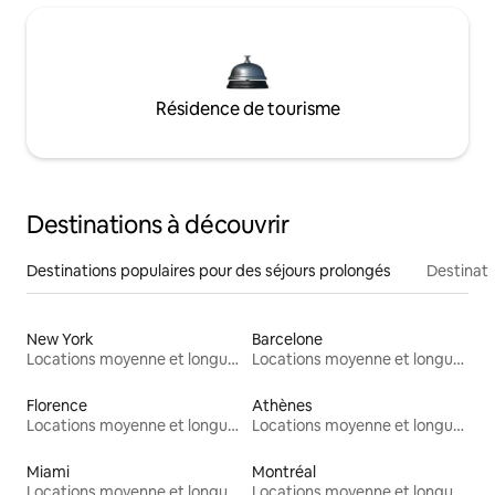
Résidence de tourisme
Destinations à découvrir
Destinations populaires pour des séjours prolongés
Destinati
New York
Barcelone
Locations moyenne et longue durée
Locations moyenne et longue durée
Florence
Athènes
Locations moyenne et longue durée
Locations moyenne et longue durée
Miami
Montréal
Locations moyenne et longue durée
Locations moyenne et longue durée