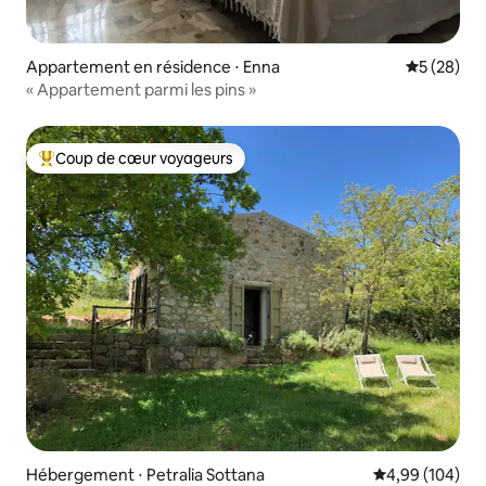
Appartement en résidence ⋅ Enna
Évaluation
5 (28)
« Appartement parmi les pins »
Coup de cœur voyageurs
Coups de cœur voyageurs les plus appréciés
Hébergement ⋅ Petralia Sottana
Évaluation moy
4,99 (104)