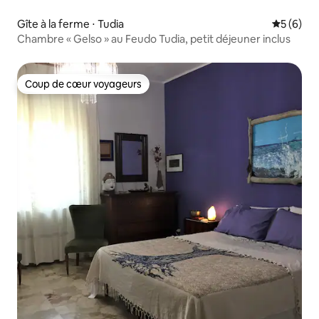
Gîte à la ferme ⋅ Tudia
Évaluatio
5 (6)
Chambre « Gelso » au Feudo Tudia, petit déjeuner inclus
Coup de cœur voyageurs
Coup de cœur voyageurs