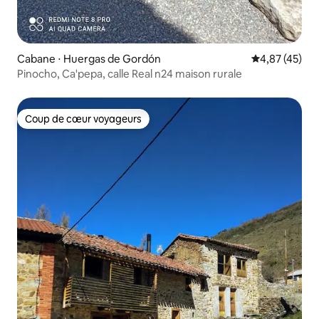
Cabane ⋅ Huergas de Gordón
Évaluation mo
4,87 (45)
Pinocho, Ca'pepa, calle Real n24 maison rurale
Coup de cœur voyageurs
Coup de cœur voyageurs