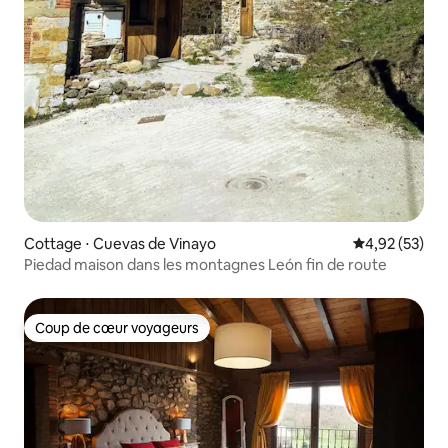
Cottage ⋅ Cuevas de Vinayo
Évaluation mo
4,92 (53)
Piedad maison dans les montagnes León fin de route
Coup de cœur voyageurs
Coup de cœur voyageurs