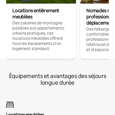
Locations entièrement
Nomades num
meublées
professionnel
déplacement
Des cabanes de montagne
paisibles aux appartements
Des hébergem
urbains pratiques, ces
confortables p
locations meublées offrent
professionnels
tous les équipements d'un
télétravail dis
logement standard.
et d'espaces de
Équipements et avantages des séjours
longue durée
Locations meublées