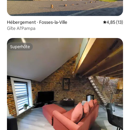
Hébergement ⋅ Fosses-la-Ville
Évaluation mo
4,85 (13)
Gîte Al'Pampa
Superhôte
Superhôte