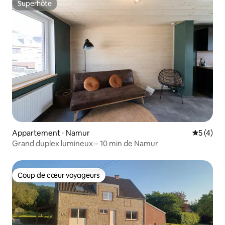
Superhôte
Superhôte
Appartement ⋅ Namur
Évaluatio
5 (4)
Grand duplex lumineux – 10 min de Namur
Coup de cœur voyageurs
Coup de cœur voyageurs