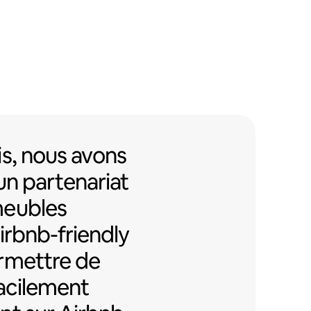
s, nous avons mis en place un pa
s,
nous avons
un partenariat
meubles
Airbnb-friendly
rmettre de
facilement