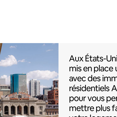
Aux États-Uni
Aux États-Uni
mis en place 
avec des im
résidentiels 
pour vous pe
mettre plus 