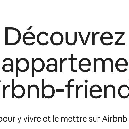
Découvrez
s apparteme
irbnb‑friend
our y vivre et le mettre sur Airbn