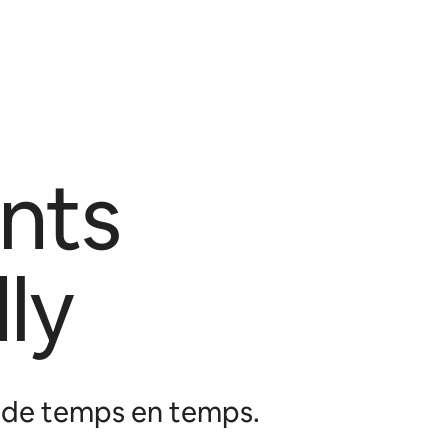
nts
ly
b de temps en temps.