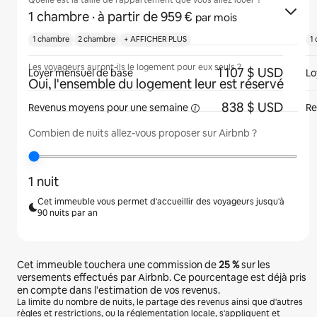
Quelle est la taille de l'appartement que vous allez louer ?
1 chambre
· à partir de 959 €
par mois
1 chambre
2 chambre
+ AFFICHER PLUS
1
Les voyageurs auront-ils le logement pour eux seuls ?
1 107 $ USD
Loyer mensuel de base
Lo
Oui, l'ensemble du logement leur est réservé
838 $ USD
Revenus moyens pour une
semaine
Re
Combien de nuits allez-vous proposer sur Airbnb ?
1 nuit
Cet immeuble vous permet d'accueillir des voyageurs jusqu'à
90 nuits par an
Cet immeuble touchera une commission de
25 %
sur les
versements effectués par Airbnb. Ce pourcentage est déjà pris
en compte dans l'estimation de vos revenus.
La limite du nombre de nuits, le partage des revenus ainsi que d'autres
règles et restrictions, ou la réglementation locale, s'appliquent et