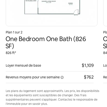
Plan 1 sur 2
Pl
One Bedroom One Bath (826
O
SF)
S
826 ft²
84
$1,109
Loyer mensuel de base
Lo
$762
Revenus moyens pour une
semaine
Re
Les plans du logement sont approximatifs. Les prix, les disponibilités
et les équipements sont susceptibles de changer. Des frais
supplémentaires peuvent s'appliquer. Contactez le responsable de
l'immeuble pour en savoir plus.