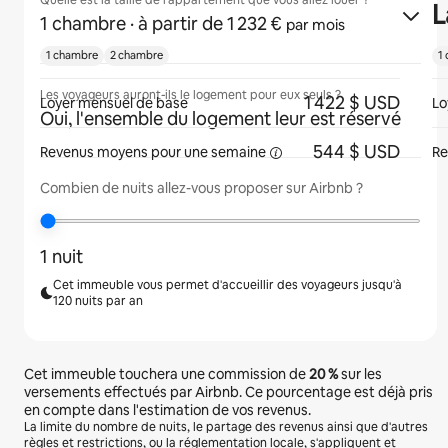
Quelle est la taille de l'appartement que vous allez louer ?
L
1 chambre
· à partir de 1 232 €
par mois
1 chambre
2 chambre
1
Les voyageurs auront-ils le logement pour eux seuls ?
1 422 $ USD
Loyer mensuel de base
Lo
Oui, l'ensemble du logement leur est réservé
544 $ USD
Revenus moyens pour une
semaine
Re
Combien de nuits allez-vous proposer sur Airbnb ?
1 nuit
Cet immeuble vous permet d'accueillir des voyageurs jusqu'à
120 nuits par an
Cet immeuble touchera une commission de
20 %
sur les
versements effectués par Airbnb. Ce pourcentage est déjà pris
en compte dans l'estimation de vos revenus.
La limite du nombre de nuits, le partage des revenus ainsi que d'autres
règles et restrictions, ou la réglementation locale, s'appliquent et