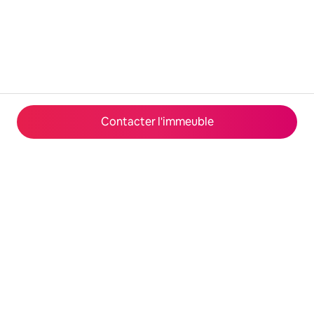
Contacter l'immeuble
© 2026 Airbnb, Inc.
Confidentialité
·
Conditions générales
·
Fonctionnement du site
·
Infos sur l'entreprise