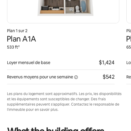
Plan 1 sur 2
Pl
Plan A1A
P
533 ft²
65
$1,424
Loyer mensuel de base
Lo
$542
Revenus moyens pour une
semaine
Re
Les plans du logement sont approximatifs. Les prix, les disponibilités
et les équipements sont susceptibles de changer. Des frais
supplémentaires peuvent s'appliquer. Contactez le responsable de
l'immeuble pour en savoir plus.