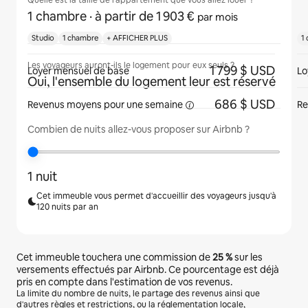
Quelle est la taille de l'appartement que vous allez louer ?
1 chambre
· à partir de 1 903 €
par mois
Studio
1 chambre
+ AFFICHER PLUS
1
Les voyageurs auront-ils le logement pour eux seuls ?
1 799 $ USD
Loyer mensuel de base
Lo
Oui, l'ensemble du logement leur est réservé
686 $ USD
Revenus moyens pour une
semaine
Re
Combien de nuits allez-vous proposer sur Airbnb ?
1 nuit
Cet immeuble vous permet d'accueillir des voyageurs jusqu'à
120 nuits par an
Cet immeuble touchera une commission de
25 %
sur les
versements effectués par Airbnb. Ce pourcentage est déjà
pris en compte dans l'estimation de vos revenus.
La limite du nombre de nuits, le partage des revenus ainsi que
d'autres règles et restrictions, ou la réglementation locale,