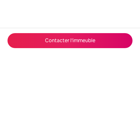
Contacter l'immeuble
© 2026 Airbnb, Inc.
Confidentialité
·
Conditions générales
·
Fonctionnement du site
·
Infos sur l'entreprise