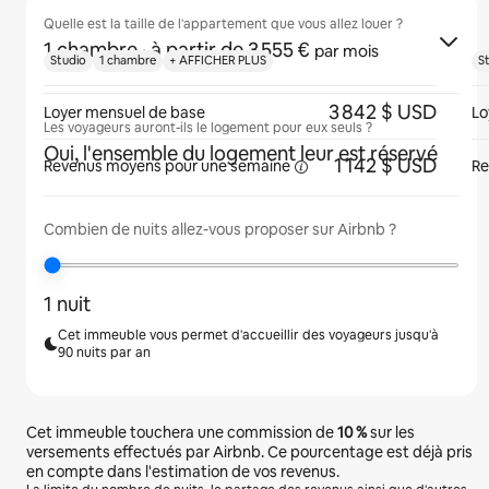
Quelle est la taille de l'appartement que vous allez louer ?
1 chambre
· à partir de 3 555 €
par mois
Studio
1 chambre
+ AFFICHER PLUS
S
3 842 $ USD
Loyer mensuel de base
Lo
Les voyageurs auront-ils le logement pour eux seuls ?
Oui, l'ensemble du logement leur est réservé
1 142 $ USD
Revenus moyens pour une
semaine
Re
Combien de nuits allez-vous proposer sur Airbnb ?
1 nuit
Cet immeuble vous permet d'accueillir des voyageurs jusqu'à
90 nuits par an
Cet immeuble touchera une commission de
10 %
sur les
versements effectués par Airbnb. Ce pourcentage est déjà pris
en compte dans l'estimation de vos revenus.