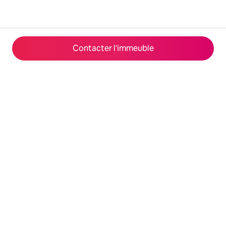
Contacter l'immeuble
© 2026 Airbnb, Inc.
Confidentialité
·
Conditions générales
·
Fonctionnement du site
·
Infos sur l'entreprise