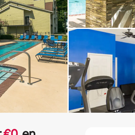
r
€
0
en