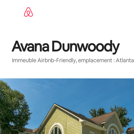
Aller
directement
au
contenu
Avana Dunwoody
Immeuble Airbnb-Friendly, emplacement : Atlanta