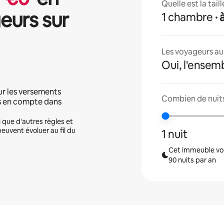
Quelle est la tai
eurs sur
1 chambre
·
Les voyageurs aur
Oui, l'ensem
ur les versements
Combien de nuits
is en compte dans
i que d'autres règles et
peuvent évoluer au fil du
1 nuit
Cet immeuble vou
90 nuits par an