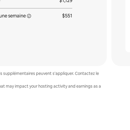
e
$1,129
une
semaine
$551
ais supplémentaires peuvent s'appliquer. Contactez le
that may impact your hosting activity and earnings as a