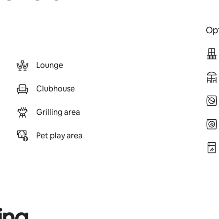
Opt
Lounge
Clubhouse
Grilling area
Pet play area
ing