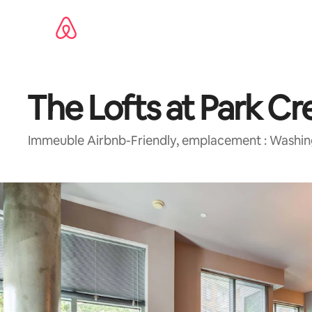
Aller
directement
au
contenu
The Lofts at Park Cr
Immeuble Airbnb-Friendly, emplacement : Washin