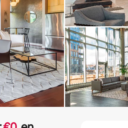
r
€
0
en