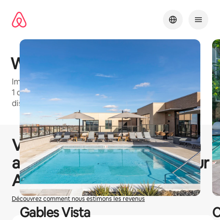
Aller
directement
au
contenu
Waterford Cherry Creek
Immeuble Airbnb-Friendly, emplacement : Denver,
1 chambre, 2 chambre et 3 chambre logements
disponibles
1 / 30
0 sur 0 élément visible
Vous pourriez gagner
€
0
en
accueillant des voyageurs sur
Airbnb
Découvrez comment nous estimons les revenus
Gables Vista
C