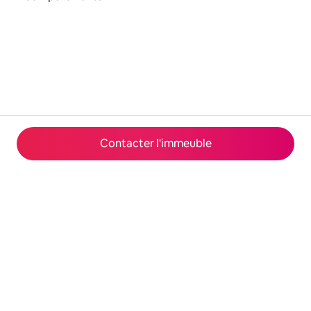
Contacter l'immeuble
© 2026 Airbnb, Inc.
Confidentialité
·
Conditions générales
·
Fonctionnement du site
·
Infos sur l'entreprise