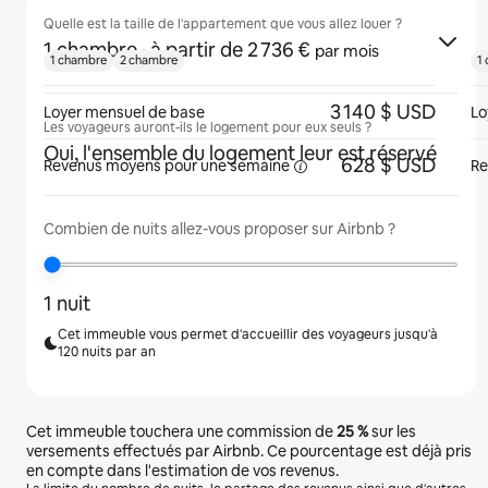
Quelle est la taille de l'appartement que vous allez louer ?
1 chambre
· à partir de 2 736 €
par mois
1 chambre
2 chambre
1
3 140 $ USD
Loyer mensuel de base
Lo
Les voyageurs auront-ils le logement pour eux seuls ?
Oui, l'ensemble du logement leur est réservé
628 $ USD
Revenus moyens pour une
semaine
Re
Combien de nuits allez-vous proposer sur Airbnb ?
1 nuit
Cet immeuble vous permet d'accueillir des voyageurs jusqu'à
120 nuits par an
Cet immeuble touchera une commission de
25 %
sur les
versements effectués par Airbnb. Ce pourcentage est déjà pris
en compte dans l'estimation de vos revenus.