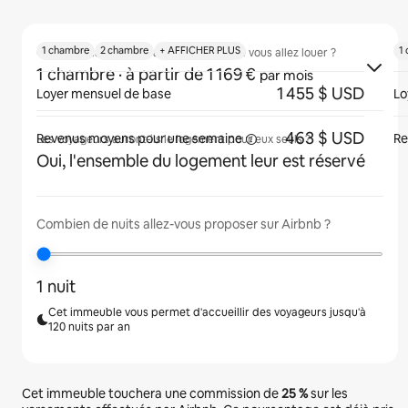
1 chambre
2 chambre
+ AFFICHER PLUS
1
Quelle est la taille de l'appartement que vous allez louer ?
1 chambre
· à partir de 1 169 €
par mois
1 455 $ USD
Loyer mensuel de base
Lo
463 $ USD
Revenus moyens pour une
semaine
Re
Les voyageurs auront-ils le logement pour eux seuls ?
Oui, l'ensemble du logement leur est réservé
Combien de nuits allez-vous proposer sur Airbnb ?
1 nuit
Cet immeuble vous permet d'accueillir des voyageurs jusqu'à
120 nuits par an
Cet immeuble touchera une commission de
25 %
sur les