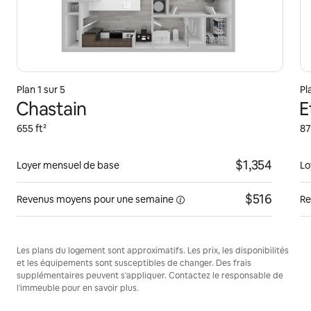
Plan 1 sur 5
Pl
Chastain
E
655 ft²
87
$1,354
Loyer mensuel de base
Lo
$516
Revenus moyens pour une
semaine
Re
Les plans du logement sont approximatifs. Les prix, les disponibilités
et les équipements sont susceptibles de changer. Des frais
supplémentaires peuvent s'appliquer. Contactez le responsable de
l'immeuble pour en savoir plus.