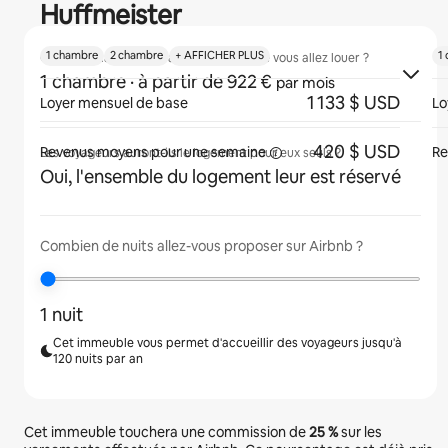
Huffmeister
1 chambre
2 chambre
+ AFFICHER PLUS
1
Quelle est la taille de l'appartement que vous allez louer ?
1 chambre
· à partir de 922 €
par mois
1 133 $ USD
Loyer mensuel de base
Lo
420 $ USD
Revenus moyens pour une
semaine
Re
Les voyageurs auront-ils le logement pour eux seuls ?
Oui, l'ensemble du logement leur est réservé
Combien de nuits allez-vous proposer sur Airbnb ?
1 nuit
Cet immeuble vous permet d'accueillir des voyageurs jusqu'à
120 nuits par an
Cet immeuble touchera une commission de
25 %
sur les