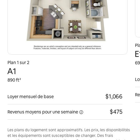
Pl
E
Plan 1 sur 2
69
A1
Lo
890 ft²
Re
$1,066
Loyer mensuel de base
$475
Revenus moyens pour une
semaine
Les plans du logement sont approximatifs. Les prix, les disponibilités
et les équipements sont susceptibles de changer. Des frais