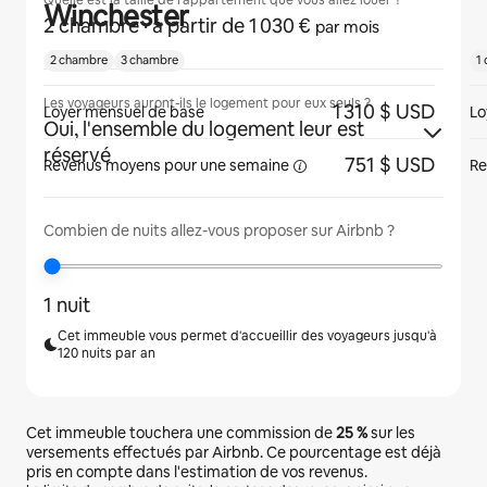
Quelle est la taille de l'appartement que vous allez louer ?
Winchester
2 chambre
· à partir de 1 030 €
par mois
2 chambre
3 chambre
1
Les voyageurs auront-ils le logement pour eux seuls ?
1 310 $ USD
Loyer mensuel de base
Lo
Oui, l'ensemble du logement leur est
réservé
751 $ USD
Revenus moyens pour une
semaine
Re
Combien de nuits allez-vous proposer sur Airbnb ?
1 nuit
Cet immeuble vous permet d'accueillir des voyageurs jusqu'à
120 nuits par an
Cet immeuble touchera une commission de
25 %
sur les
versements effectués par Airbnb. Ce pourcentage est déjà
pris en compte dans l'estimation de vos revenus.