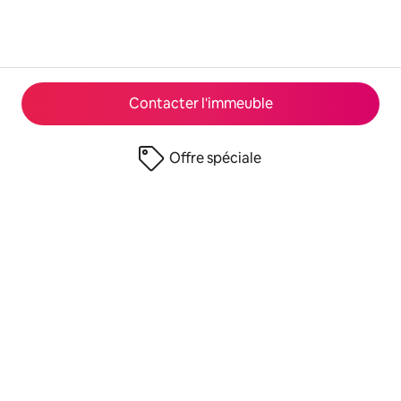
Contacter l'immeuble
Offre spéciale
© 2026 Airbnb, Inc.
Confidentialité
·
Conditions générales
·
Fonctionnement du site
·
Infos sur l'entreprise