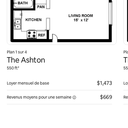
Plan 1 sur 4
Pl
The Ashton
T
550 ft²
55
$1,473
Loyer mensuel de base
Lo
$669
Revenus moyens pour une
semaine
Re