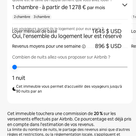
Quelle est la taille de l'appartement que vous allez louer ?
1 chambre
· à partir de 1 278 €
par mois
2 chambre
3 chambre
1
Les voyageurs auront-ils le logement pour eux seuls ?
1 645 $ USD
Loyer mensuel de base
Lo
Oui, l'ensemble du logement leur est réservé
896 $ USD
Revenus moyens pour une
semaine
Re
Combien de nuits allez-vous proposer sur Airbnb ?
1 nuit
Cet immeuble vous permet d'accueillir des voyageurs jusqu'à
90 nuits par an
Cet immeuble touchera une commission de
20 %
sur les
versements effectués par Airbnb. Ce pourcentage est déjà pris
en compte dans l'estimation de vos revenus.
La limite du nombre de nuits, le partage des revenus ainsi que d'autres
règles et restrictions, ou la réglementation locale, s'appliquent et