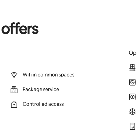
 offers
Opt
Wifi in common spaces
Package service
Controlled access