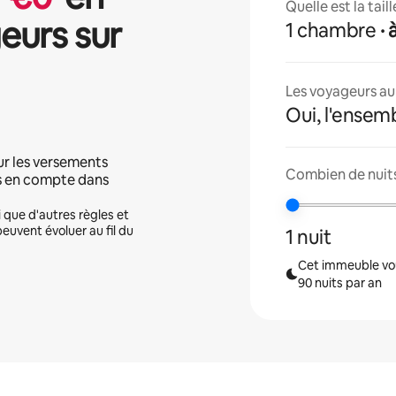
Quelle est la tai
eurs sur
1 chambre
·
Les voyageurs aur
Oui, l'ensem
ur les versements
Combien de nuits
is en compte dans
i que d'autres règles et
peuvent évoluer au fil du
1 nuit
Cet immeuble vou
90 nuits par an