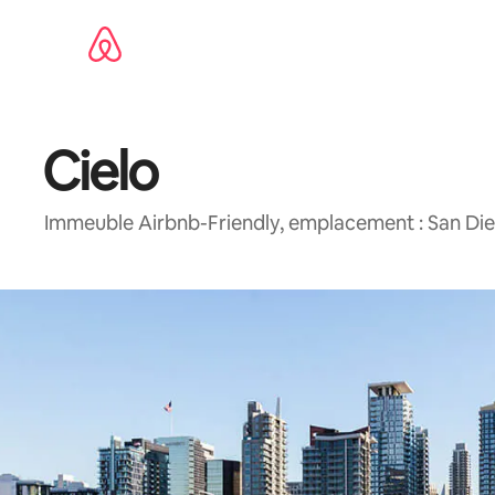
Aller
directement
au
contenu
Cielo
Immeuble Airbnb-Friendly, emplacement : San Die