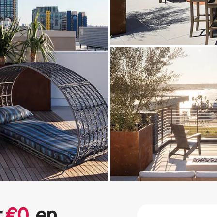
r
€
0
en