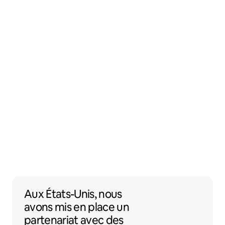
Aux États-Unis, nous avons mis en place 
Aux États-Unis,
nous
avons mis en place un
partenariat
avec des