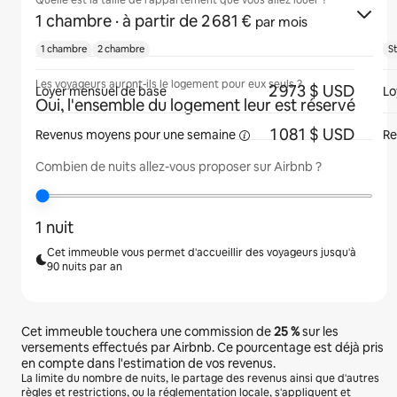
Quelle est la taille de l'appartement que vous allez louer ?
1 chambre
· à partir de 2 681 €
par mois
1 chambre
2 chambre
S
Les voyageurs auront-ils le logement pour eux seuls ?
2 973 $ USD
Loyer mensuel de base
Lo
Oui, l'ensemble du logement leur est réservé
1 081 $ USD
Revenus moyens pour une
semaine
Re
Combien de nuits allez-vous proposer sur Airbnb ?
1 nuit
Cet immeuble vous permet d'accueillir des voyageurs jusqu'à
90 nuits par an
Cet immeuble touchera une commission de
25 %
sur les
versements effectués par Airbnb. Ce pourcentage est déjà pris
en compte dans l'estimation de vos revenus.
La limite du nombre de nuits, le partage des revenus ainsi que d'autres
règles et restrictions, ou la réglementation locale, s'appliquent et