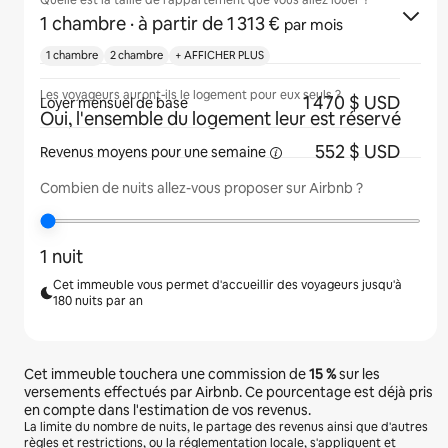
Quelle est la taille de l'appartement que vous allez louer ?
1 chambre
· à partir de 1 313 €
par mois
1 chambre
2 chambre
+ AFFICHER PLUS
Les voyageurs auront-ils le logement pour eux seuls ?
1 470 $ USD
Loyer mensuel de base
Oui, l'ensemble du logement leur est réservé
552 $ USD
Revenus moyens pour une
semaine
Combien de nuits allez-vous proposer sur Airbnb ?
1 nuit
Cet immeuble vous permet d'accueillir des voyageurs jusqu'à
180 nuits par an
Cet immeuble touchera une commission de
15 %
sur les
versements effectués par Airbnb. Ce pourcentage est déjà pris
en compte dans l'estimation de vos revenus.
La limite du nombre de nuits, le partage des revenus ainsi que d'autres
règles et restrictions, ou la réglementation locale, s'appliquent et