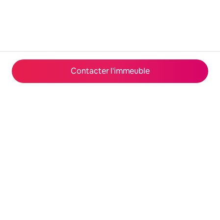
Contacter l'immeuble
© 2026 Airbnb, Inc.
Confidentialité
·
Conditions générales
·
Fonctionnement du site
·
Infos sur l'entreprise