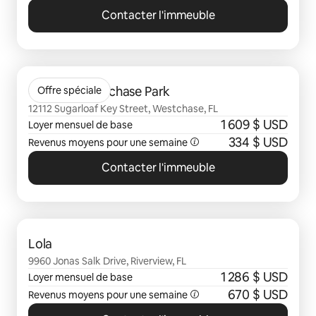
Contacter l'immeuble
0 sur 0 élément visible
Camden Westchase Park
Offre spéciale
12112 Sugarloaf Key Street, Westchase, FL
1 609 $ USD
Loyer mensuel de base
334 $ USD
Revenus moyens pour une semaine
Contacter l'immeuble
0 sur 0 élément visible
Lola
9960 Jonas Salk Drive, Riverview, FL
1 286 $ USD
Loyer mensuel de base
670 $ USD
Revenus moyens pour une semaine