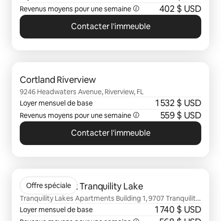
402 $ USD
Revenus moyens pour une semaine
Contacter l'immeuble
0 sur 0 élément visible
Cortland Riverview
9246 Headwaters Avenue, Riverview, FL
1 532 $ USD
Loyer mensuel de base
559 $ USD
Revenus moyens pour une semaine
Contacter l'immeuble
0 sur 0 élément visible
The Enclave at Tranquility Lake
Offre spéciale
Tranquility Lakes Apartments Building 1, 9707 Tranquility
Lake Circle, Riverview, FL
1 740 $ USD
Loyer mensuel de base