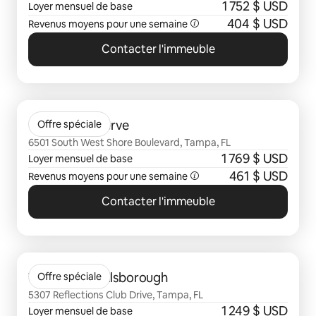
1 752 $ USD
Loyer mensuel de base
404 $ USD
Revenus moyens pour une semaine
Contacter l'immeuble
0 sur 0 élément visible
Camden Preserve
Offre spéciale
6501 South West Shore Boulevard, Tampa, FL
1 769 $ USD
Loyer mensuel de base
461 $ USD
Revenus moyens pour une semaine
Contacter l'immeuble
0 sur 0 élément visible
Vantage on Hillsborough
Offre spéciale
5307 Reflections Club Drive, Tampa, FL
1 249 $ USD
Loyer mensuel de base