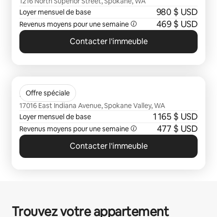
1216 North Superior Street, Spokane, WA
980 $ USD
Loyer mensuel de base
469 $ USD
Revenus moyens pour une semaine
Contacter l'immeuble
0 sur 0 élément visible
Bella Tess
Offre spéciale
17016 East Indiana Avenue, Spokane Valley, WA
1 165 $ USD
Loyer mensuel de base
477 $ USD
Revenus moyens pour une semaine
Contacter l'immeuble
Trouvez votre appartement