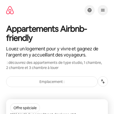
Aller
directement
au
contenu
Appartements Airbnb-
friendly
Louez un logement pour y vivre et gagnez de
l'argent en y accueillant des voyageurs.
: découvrez des appartements de type studio, 1 chambre,
2 chambre et 3 chambre à louer
Emplacement :
0 sur 0 élément visible
The Academy
Offre spéciale