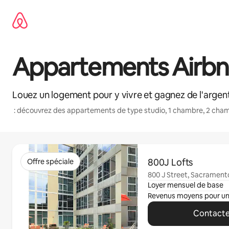
Aller
directement
au
contenu
Appartements Airbnb
Louez un logement pour y vivre et gagnez de l'argent
: découvrez des appartements de type studio, 1 chambre, 2 cham
0 sur 0 élément visible
800J Lofts
Offre spéciale
800 J Street, Sacrament
Loyer mensuel de base
Revenus moyens pour u
Contacte