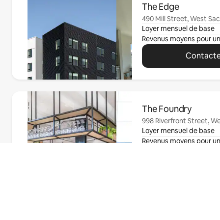
The Edge
490 Mill Street, West S
Loyer mensuel de base
Revenus moyens pour u
Contacte
0 sur 0 élément visible
The Foundry
998 Riverfront Street, 
Loyer mensuel de base
Revenus moyens pour u
Contacte
Trouvez votre
0 sur 0 élément visible
appartement
850 on the Avenue