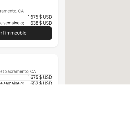
acramento, CA
1 675 $ USD
638 $ USD
ne semaine
r l'immeuble
West Sacramento, CA
1 675 $ USD
652 $ USD
ne semaine
r l'immeuble
Tout afficher