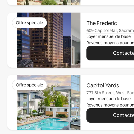
0 sur 0 élément visible
The Frederic
Offre spéciale
609 Capitol Mall, Sacra
Loyer mensuel de base
Revenus moyens pour u
Contacte
0 sur 0 élément visible
Capitol Yards
Offre spéciale
777 5th Street, West S
Loyer mensuel de base
Revenus moyens pour u
Contacte