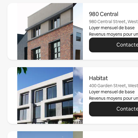
0 sur 0 élément visible
980 Central
980 Central Street, Wes
Loyer mensuel de base
Revenus moyens pour u
Contacte
0 sur 0 élément visible
Habitat
400 Garden Street, Wes
Loyer mensuel de base
Revenus moyens pour u
Contacte
0 sur 0 élément visible