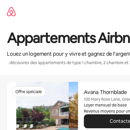
Aller
directement
au
contenu
Appartements Airbnb
Louez un logement pour y vivre et gagnez de l'argent
: découvrez des appartements de type 1 chambre, 2 chambre et 
0 sur 0 élément visible
Avana Thornblade
Offre spéciale
100 Mary Rose Lane, Gree
Loyer mensuel de base
Revenus moyens pour u
Contacte