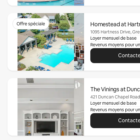
0 sur 0 élément visible
Homestead at Hart
Offre spéciale
1095 Hartness Drive, Gree
Loyer mensuel de base
Revenus moyens pour u
Contacte
0 sur 0 élément visible
The Vinings at Dun
421 Duncan Chapel Road,
Loyer mensuel de base
Revenus moyens pour u
Contacte