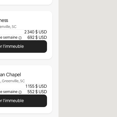
ness
nville, SC
2 340 $ USD
692 $ USD
ne semaine
r l'immeuble
can Chapel
 Greenville, SC
1 155 $ USD
552 $ USD
ne semaine
r l'immeuble