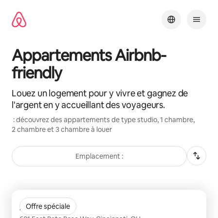
Aller
directement
au
contenu
Appartements Airbnb-
friendly
Louez un logement pour y vivre et gagnez de
l'argent en y accueillant des voyageurs.
: découvrez des appartements de type studio, 1 chambre,
2 chambre et 3 chambre à louer
Emplacement :
0 sur 0 élément visible
Artistry Cincy
Offre spéciale