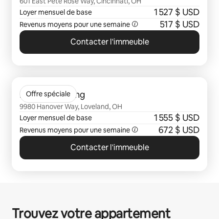
601 East Pete Rose Way, Cincinnati, OH
1 527 $ USD
Loyer mensuel de base
517 $ USD
Revenus moyens pour une semaine
Contacter l'immeuble
0 sur 0 élément visible
Mallard Crossing
Offre spéciale
9980 Hanover Way, Loveland, OH
1 555 $ USD
Loyer mensuel de base
672 $ USD
Revenus moyens pour une semaine
Contacter l'immeuble
Trouvez votre appartement