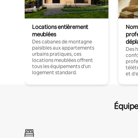
Locations entièrement
Noma
meublées
prof
dépl
Des cabanes de montagne
paisibles aux appartements
Des 
urbains pratiques, ces
confo
locations meublées offrent
profe
tous les équipements d'un
télét
logement standard.
et d'
Équipe