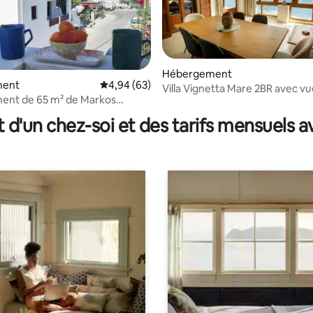
Hébergement
ment
Évaluation moyenne sur la base de 63 commen
4,94 (63)
Villa Vignetta Mare 2BR avec vu
e sur la base de 5 commentaires : 5 sur 5
ent de 65 m² de Markos
parking privé
0 m de la mer
t d'un chez-soi et des tarifs mensuels 