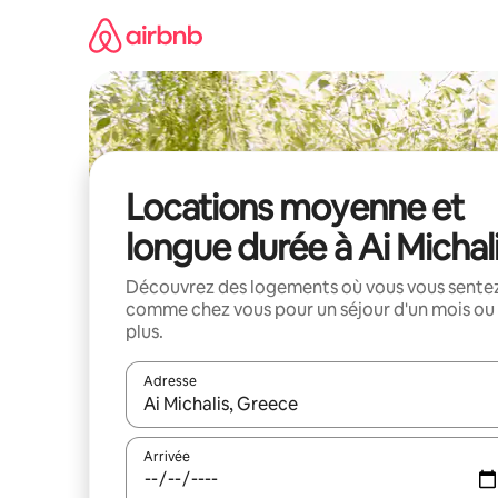
Aller
directement
au
contenu
Locations moyenne et
longue durée à Ai Michal
Découvrez des logements où vous vous sente
comme chez vous pour un séjour d'un mois ou
plus.
Adresse
Lorsque les résultats s'affichent, utilisez les flèc
Arrivée