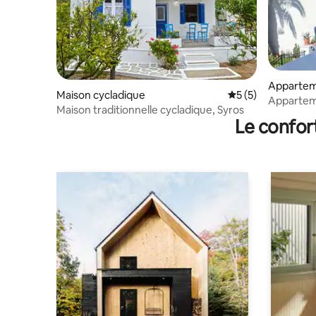
Apparte
Maison cycladique
Évaluation moyenn
5 (5)
Appartem
Maison traditionnelle cycladique, Syros
Rooms à 2
Le confor