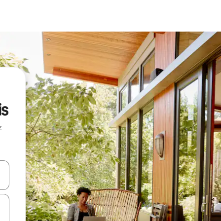
is
z
hes vers le haut et vers le bas pour les parcourir ou en appuyant et en fai