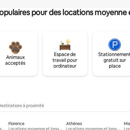
pulaires pour des locations moyenne 
Espace de
Stationnemen
Animaux
travail pour
gratuit sur
acceptés
ordinateur
place
Destinations à proximité
Florence
Athènes
Mi
Locations moyenne et longue durée
Locations moyenne et longue durée
Locations moyenne et longue durée