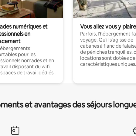
des numériques et
Vous allez vous y plaire
essionnels en
Parfois, l'hébergement fai
voyage. Qu'il s'agisse de
acement
cabanes à flanc de falais
hébergements
de péniches tranquilles, 
rtables pour les
locations sont dotées de
ssionnels nomades et en
caractéristiques uniques
ravail disposant du wifi
espaces de travail dédiés.
ments et avantages des séjours longu