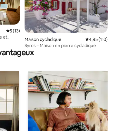
Évaluation moyenne sur la base de 13 commentaires : 5 sur 5
5 (13)
taires : 4,94 sur 5
e et
Maison cycladique
Évaluation moyenne sur
4,95 (110)
Syros – Maison en pierre cycladique
avantageux