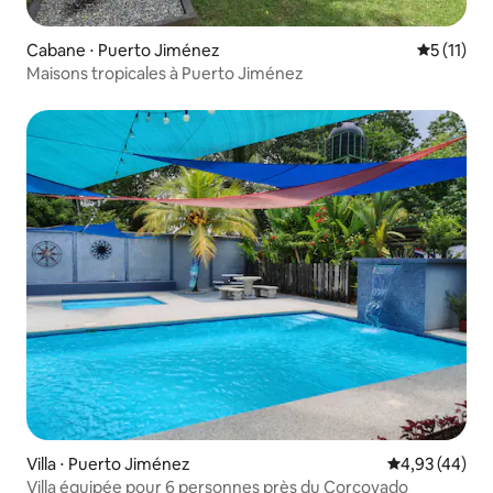
Cabane ⋅ Puerto Jiménez
Évaluatio
5 (11)
Maisons tropicales à Puerto Jiménez
Villa ⋅ Puerto Jiménez
Évaluation mo
4,93 (44)
Villa équipée pour 6 personnes près du Corcovado