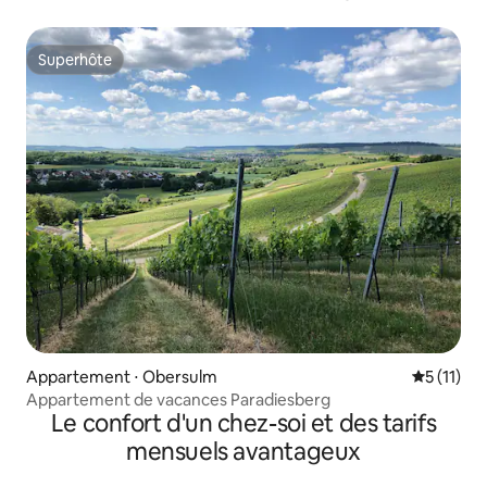
Superhôte
Superhôte
Appartement ⋅ Obersulm
Évaluatio
5 (11)
Appartement de vacances Paradiesberg
Le confort d'un chez-soi et des tarifs
mensuels avantageux