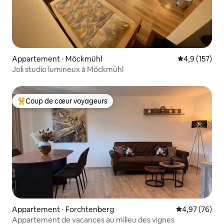
Appartement ⋅ Möckmühl
Évaluation mo
4,9 (157)
Joli studio lumineux à Möckmühl
Coup de cœur voyageurs
Coups de cœur voyageurs les plus appréciés
Appartement ⋅ Forchtenberg
Évaluation mo
4,97 (76)
Appartement de vacances au milieu des vignes