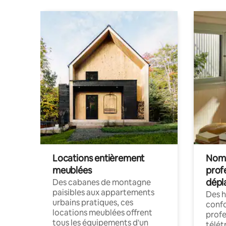
Locations entièrement
Noma
meublées
prof
dépl
Des cabanes de montagne
paisibles aux appartements
Des 
urbains pratiques, ces
confo
locations meublées offrent
profe
tous les équipements d'un
télét