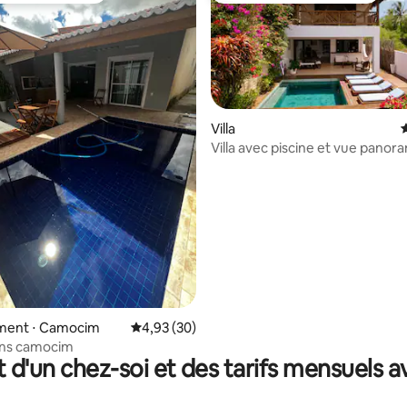
Villa
É
Villa avec piscine et vue panor
 sur la base de 53 commentaires : 5 sur 5
ent ⋅ Camocim
Évaluation moyenne sur la base de 30 commen
4,93 (30)
ins camocim
t d'un chez-soi et des tarifs mensuels 