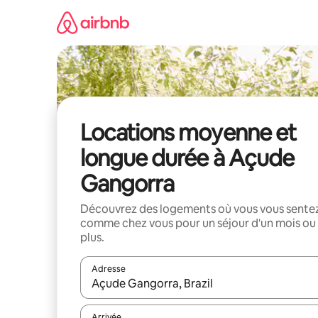
Aller
directement
au
contenu
Locations moyenne et
longue durée à Açude
Gangorra
Découvrez des logements où vous vous sente
comme chez vous pour un séjour d'un mois ou
plus.
Adresse
Lorsque les résultats s'affichent, utilisez les flèc
Arrivée