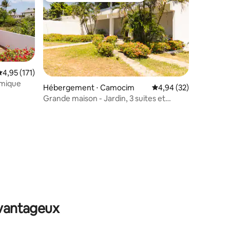
valuation moyenne sur la base de 171 commentaires : 4,95 sur 5
4,95 (171)
amique
Hébergement ⋅ Camocim
Évaluation moyenne su
4,94 (32)
Grande maison - Jardin, 3 suites et
cuisine équipée
taires : 4,93 sur 5
avantageux