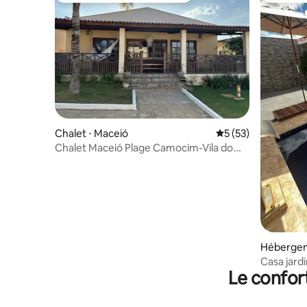
Chalet ⋅ Maceió
Évaluation moyenne
5 (53)
Chalet Maceió Plage Camocim-Vila do
kite
Hébergem
Casa jard
Le confor