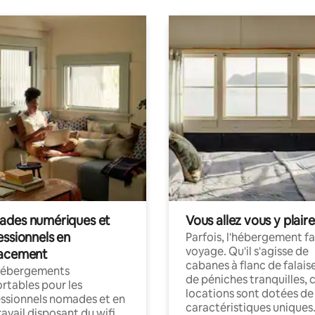
des numériques et
Vous allez vous y plaire
essionnels en
Parfois, l'hébergement fai
voyage. Qu'il s'agisse de
acement
cabanes à flanc de falais
hébergements
de péniches tranquilles, 
rtables pour les
locations sont dotées de
ssionnels nomades et en
caractéristiques uniques
ravail disposant du wifi