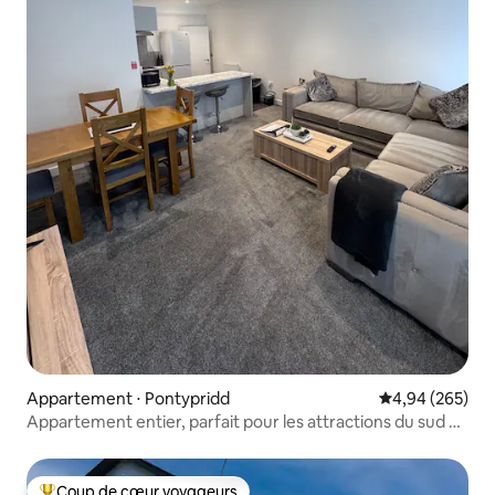
Appartement ⋅ Pontypridd
Évaluation moy
4,94 (265)
Appartement entier, parfait pour les attractions du sud du
Pays de Galles
Coup de cœur voyageurs