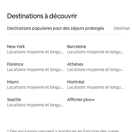
Destinations à découvrir
Destinations populaires pour des séjours prolongés
Destinati
New York
Barcelone
Locations moyenne et longue durée
Locations moyenne et longue durée
Florence
Athènes
Locations moyenne et longue durée
Locations moyenne et longue durée
Miami
Montréal
Locations moyenne et longue durée
Locations moyenne et longue durée
Seattle
Afficher plus
Locations moyenne et longue durée
* Des exclusions peuvent s'appliquer en fonction des zones