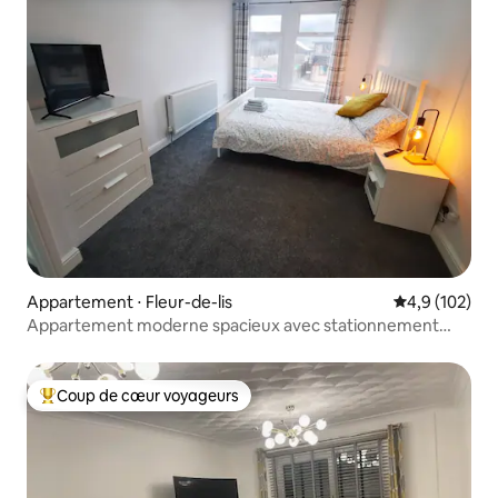
Appartement ⋅ Fleur-de-lis
Évaluation mo
4,9 (102)
Appartement moderne spacieux avec stationnement
gratuit dans la rue
Coup de cœur voyageurs
Coups de cœur voyageurs les plus appréciés