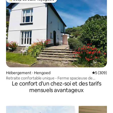
Coups de cœur voyageurs les plus appréciés
Hébergement ⋅ Hengoed
Évaluation 
5 (309)
Retraite confortable unique - Ferme spacieuse de
Le confort d'un chez-soi et des tarifs
3 chambres
mensuels avantageux