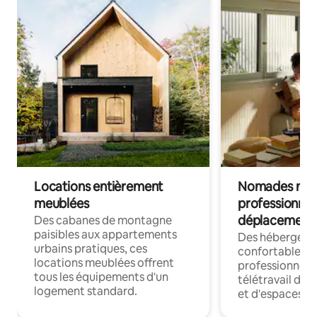
Locations entièrement
Nomades num
meublées
professionnel
déplacement
Des cabanes de montagne
paisibles aux appartements
Des hébergem
urbains pratiques, ces
confortables p
locations meublées offrent
professionnels
tous les équipements d'un
télétravail dis
logement standard.
et d'espaces de