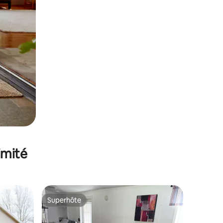
imité
Superhôte
Superhôte