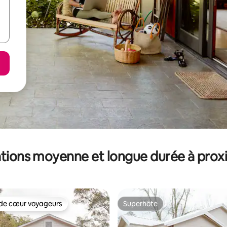
tions moyenne et longue durée à prox
de cœur voyageurs
Superhôte
 cœur voyageurs les plus appréciés
Superhôte