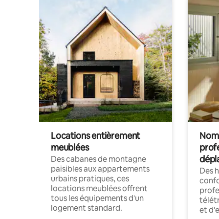
Locations entièrement
Noma
meublées
prof
dépl
Des cabanes de montagne
paisibles aux appartements
Des 
urbains pratiques, ces
confo
locations meublées offrent
profe
tous les équipements d'un
télét
logement standard.
et d'