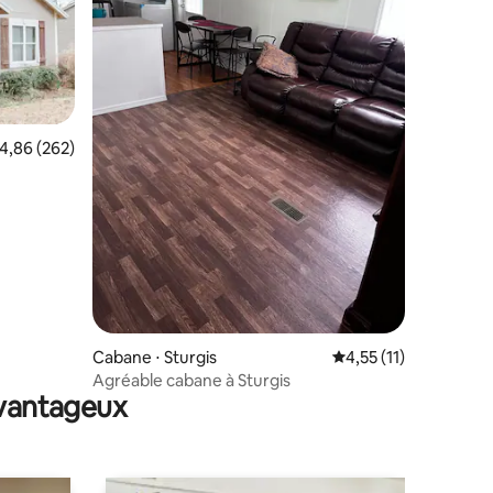
valuation moyenne sur la base de 262 commentaires : 4,86 sur 5
4,86 (262)
mmentaires : 5 sur 5
Cabane ⋅ Sturgis
Évaluation moyenne s
4,55 (11)
Agréable cabane à Sturgis
avantageux