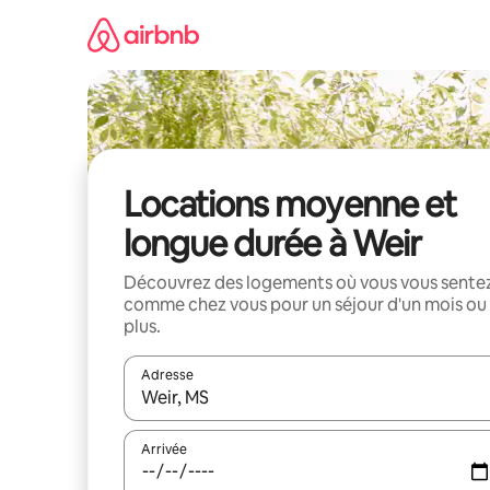
Aller
directement
au
contenu
Locations moyenne et
longue durée à Weir
Découvrez des logements où vous vous sente
comme chez vous pour un séjour d'un mois ou
plus.
Adresse
Lorsque les résultats s'affichent, utilisez les flèc
Arrivée