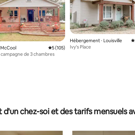
Hébergement ⋅ Louisville
É
r la base de 45 commentaires : 4,93 sur 5
Ivy's Place
⋅ McCool
Évaluation moyenne sur la base de 105 co
5 (105)
e campagne de 3 chambres
t d'un chez-soi et des tarifs mensuels 