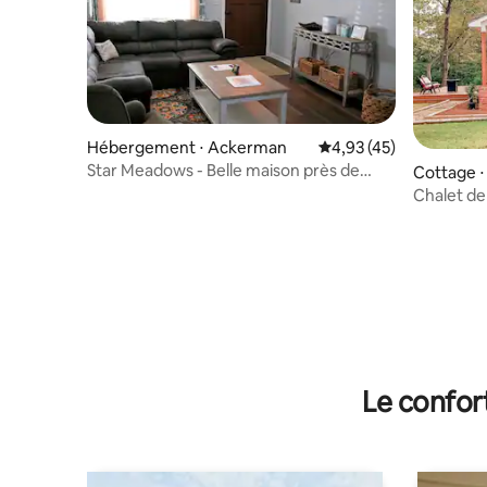
Hébergement ⋅ Ackerman
Évaluation moyenne su
4,93 (45)
Star Meadows - Belle maison près de
Cottage 
Starkville, MS
Chalet d
Le confor