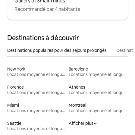
Gallery of Small Things
Recommandé par 4 habitants
Destinations à découvrir
Destinations populaires pour des séjours prolongés
Destinati
New York
Barcelone
Locations moyenne et longue durée
Locations moyenne et longue durée
Florence
Athènes
Locations moyenne et longue durée
Locations moyenne et longue durée
Miami
Montréal
Locations moyenne et longue durée
Locations moyenne et longue durée
Seattle
Afficher plus
Locations moyenne et longue durée