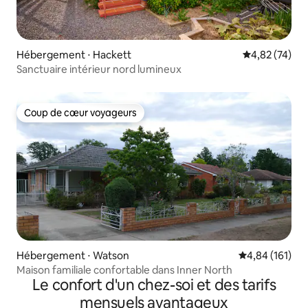
Hébergement ⋅ Hackett
Évaluation mo
4,82 (74)
Sanctuaire intérieur nord lumineux
Coup de cœur voyageurs
Coup de cœur voyageurs
Hébergement ⋅ Watson
Évaluation moy
4,84 (161)
Maison familiale confortable dans Inner North
Le confort d'un chez-soi et des tarifs
mensuels avantageux