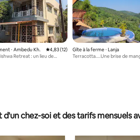
ent ⋅ Ambedu Kh.
Évaluation moyenne sur la base de 12 comme
4,83 (12)
Gîte à la ferme ⋅ Lanja
shwa Retreat : un lieu de
Terracotta....Une brise de man
u bord de la route
ur la base de 6 commentaires : 4,83 sur 5
t d'un chez-soi et des tarifs mensuels 