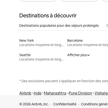
Destinations à découvrir
Destinations populaires pour des séjours prolongés
New York
Barcelone
Locations moyenne et longue durée
Seattle
Afficher plus
Locations moyenne et longue durée
* Des exclusions peuvent s'appliquer en fonction des zo
Airbnb
Inde
Maharashtra
Pune Division
Vishal
© 2026 Airbnb, Inc.
Confidentialité
Conditions génér