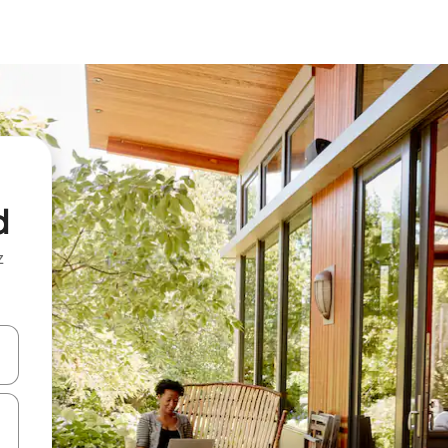
d
z
hes vers le haut et vers le bas pour les parcourir ou en appuyant et en fai