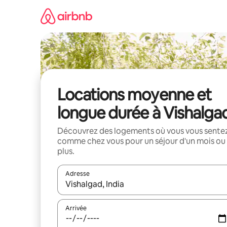
Aller
directement
au
contenu
Locations moyenne et
longue durée à Vishalga
Découvrez des logements où vous vous sente
comme chez vous pour un séjour d'un mois ou
plus.
Adresse
Lorsque les résultats s'affichent, utilisez les flèc
Arrivée