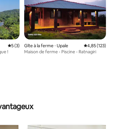
ntaires : 4,83 sur 5
Évaluation moyenne sur la base de 3 commentaires : 5 sur 5
5 (3)
Gîte à la ferme ⋅ Upale
Évaluation moyenne sur
4,85 (123)
gue !
Maison de ferme - Piscine - Ratnagiri
avantageux