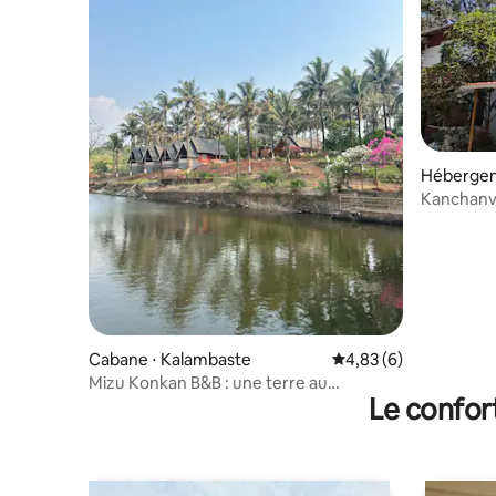
Hébergem
Kanchanvi
détente a
Cabane ⋅ Kalambaste
Évaluation moyenne s
4,83 (6)
Mizu Konkan B&B : une terre au
Le confor
patrimoine indien ancestral