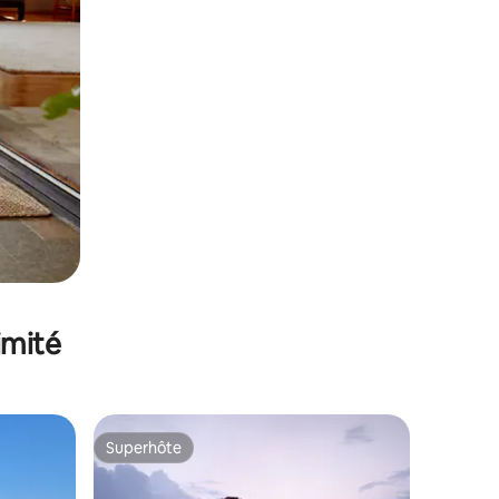
imité
Superhôte
Superhôte