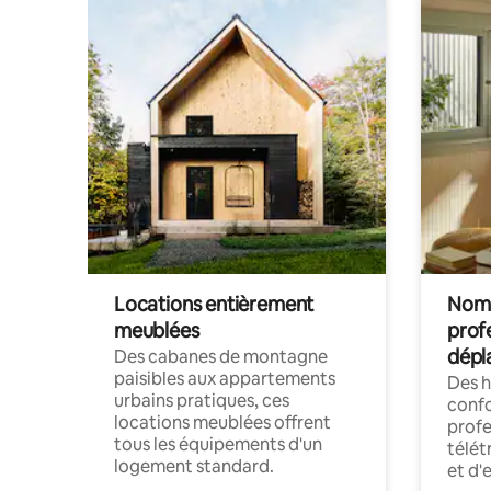
Locations entièrement
Noma
meublées
prof
dépl
Des cabanes de montagne
paisibles aux appartements
Des 
urbains pratiques, ces
confo
locations meublées offrent
profe
tous les équipements d'un
télét
logement standard.
et d'