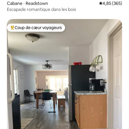
Cabane ⋅ Readstown
Évaluation moy
4,85 (365)
Escapade romantique dans les bois
Coup de cœur voyageurs
Coups de cœur voyageurs les plus appréciés