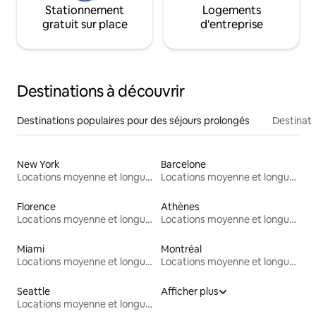
Stationnement
Logements
gratuit sur place
d'entreprise
Destinations à découvrir
Destinations populaires pour des séjours prolongés
Destinati
New York
Barcelone
Locations moyenne et longue durée
Locations moyenne et longue durée
Florence
Athènes
Locations moyenne et longue durée
Locations moyenne et longue durée
Miami
Montréal
Locations moyenne et longue durée
Locations moyenne et longue durée
Seattle
Afficher plus
Locations moyenne et longue durée