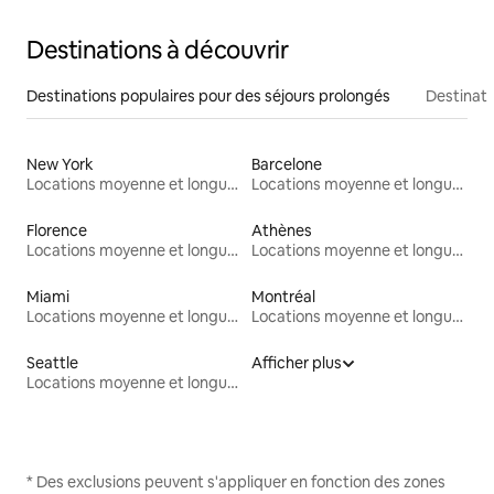
Destinations à découvrir
Destinations populaires pour des séjours prolongés
Destinati
New York
Barcelone
Locations moyenne et longue durée
Locations moyenne et longue durée
Florence
Athènes
Locations moyenne et longue durée
Locations moyenne et longue durée
Miami
Montréal
Locations moyenne et longue durée
Locations moyenne et longue durée
Seattle
Afficher plus
Locations moyenne et longue durée
* Des exclusions peuvent s'appliquer en fonction des zones