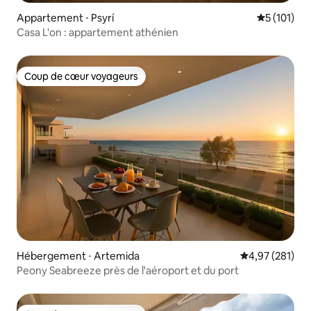
Appartement ⋅ Psyrí
Évaluation 
5 (101)
Casa L'on : appartement athénien
Coup de cœur voyageurs
Coup de cœur voyageurs
Hébergement ⋅ Artemida
Évaluation moy
4,97 (281)
Peony Seabreeze près de l'aéroport et du port