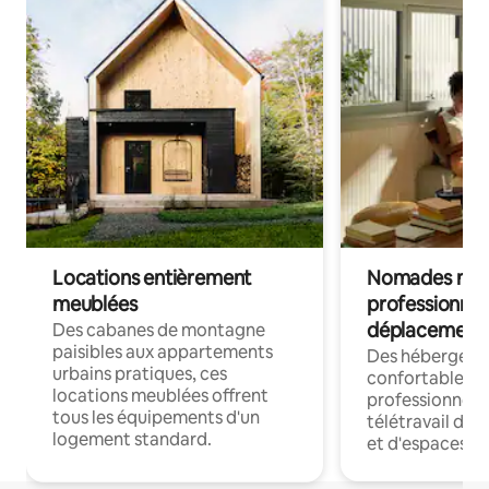
Locations entièrement
Nomades num
meublées
professionnel
déplacement
Des cabanes de montagne
paisibles aux appartements
Des hébergem
urbains pratiques, ces
confortables p
locations meublées offrent
professionnels
tous les équipements d'un
télétravail dis
logement standard.
et d'espaces de