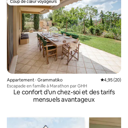
Coup de cœur voyageurs
Coup de cœur voyageurs
Appartement ⋅ Grammatiko
Évaluation mo
4,95 (20)
Escapade en famille à Marathon par GHH
Le confort d'un chez-soi et des tarifs
mensuels avantageux