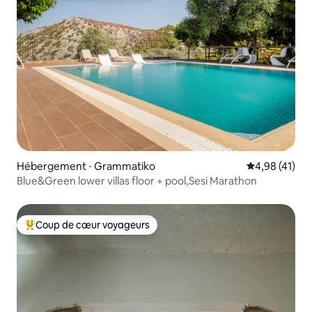
Hébergement ⋅ Grammatiko
Évaluation mo
4,98 (41)
Blue&Green lower villas floor + pool,Sesi Marathon
Coup de cœur voyageurs
Coups de cœur voyageurs les plus appréciés