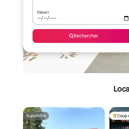
Départ
Rechercher
Loca
Superhôte
Coup 
Superhôte
Coups de