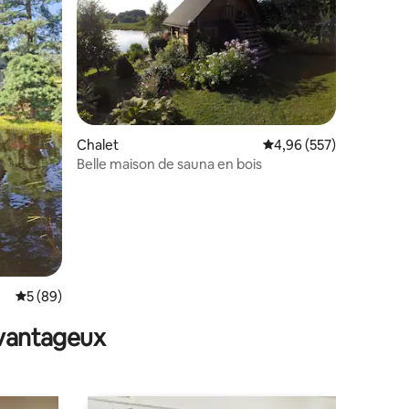
mmentaires : 5 sur 5
Chalet
Évaluation moyenne sur
4,96 (557)
Belle maison de sauna en bois
Évaluation moyenne sur la base de 89 commentaires : 5 sur 5
5 (89)
avantageux