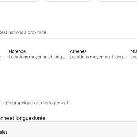
Destinations à proximité
Florence
Athènes
Mi
Locations moyenne et longue durée
Locations moyenne et longue durée
Locations moyenne et longue durée
nes géographiques et des logements.
nne et longue durée
ales