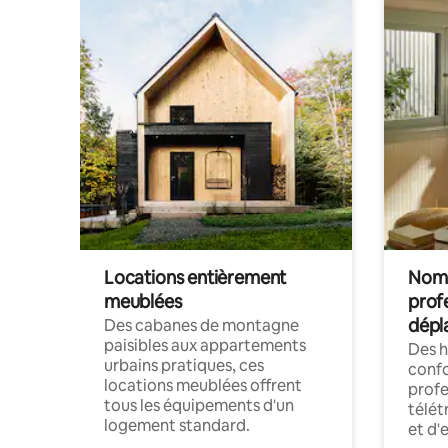
Locations entièrement
Noma
meublées
prof
dépl
Des cabanes de montagne
paisibles aux appartements
Des 
urbains pratiques, ces
confo
locations meublées offrent
profe
tous les équipements d'un
télét
logement standard.
et d'