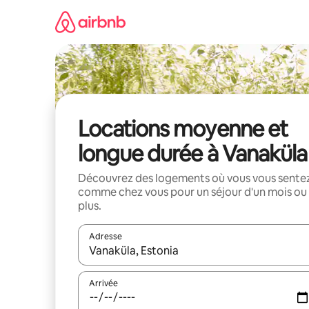
Aller
directement
au
contenu
Locations moyenne et
longue durée à Vanaküla
Découvrez des logements où vous vous sente
comme chez vous pour un séjour d'un mois ou
plus.
Adresse
Lorsque les résultats s'affichent, utilisez les flèc
Arrivée