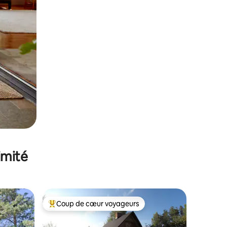
imité
Coup de cœur voyageurs
lus appréciés
Coups de cœur voyageurs les plus appréciés