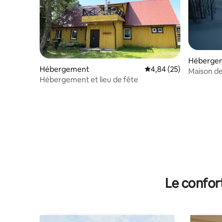
Héberge
Hébergement
Évaluation moyenne sur
4,84 (25)
Maison de
Hébergement et lieu de fête
bain à re
Le confor