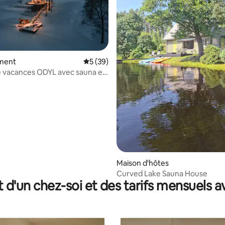
ment
Évaluation moyenne sur la base de 39 co
5 (39)
 la base de 25 commentaires : 4,84 sur 5
 vacances ODYL avec sauna et
mous saisonnier
Maison d'hôtes
Curved Lake Sauna House
t d'un chez-soi et des tarifs mensuels 