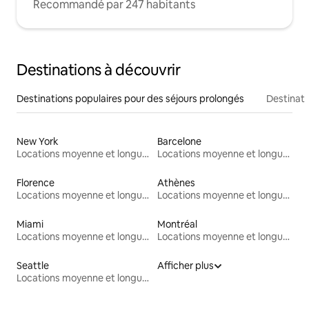
Recommandé par 247 habitants
Destinations à découvrir
Destinations populaires pour des séjours prolongés
Destinati
New York
Barcelone
Locations moyenne et longue durée
Locations moyenne et longue durée
Florence
Athènes
Locations moyenne et longue durée
Locations moyenne et longue durée
Miami
Montréal
Locations moyenne et longue durée
Locations moyenne et longue durée
Seattle
Afficher plus
Locations moyenne et longue durée