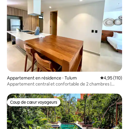
Appartement en résidence ⋅ Tulum
Évaluation moy
4,95 (110)
Appartement central et confortable de 2 chambres |
Piscine sur le toit, Wi-Fi
Coup de cœur voyageurs
Coup de cœur voyageurs