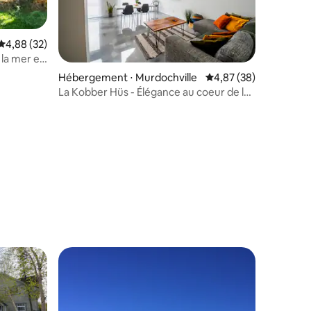
Évaluation moyenne sur la base de 32 commentaires : 4,88 sur 5
4,88 (32)
 la mer en
Hébergement ⋅ Murdochville
Évaluation moyenne su
4,87 (38)
La Kobber Hüs - Élégance au coeur de la
taires : 4,97 sur 5
ville