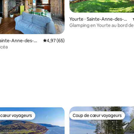
Yourte ⋅ Sainte-Anne-des-Mo
nts
Glamping en Yourte au bord de
Gaspésie
Sainte-Anne-des-Mo
Évaluation moyenne sur la base de 65 commen
4,97 (65)
icéa
r la base de 22 commentaires : 4,95 sur 5
 cœur voyageurs
Coup de cœur voyageurs
 cœur voyageurs
Coup de cœur voyageurs