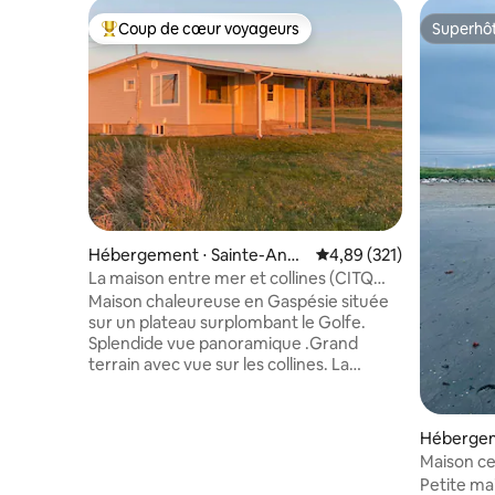
Coup de cœur voyageurs
Superhô
Coups de cœur voyageurs les plus appréciés
Superhô
Hébergement ⋅ Sainte-Anne
Évaluation moyenne sur
4,89 (321)
-des-Monts
La maison entre mer et collines (CITQ
308751)
Maison chaleureuse en Gaspésie située
sur un plateau surplombant le Golfe.
Splendide vue panoramique .Grand
terrain avec vue sur les collines. La
demeure est située à cinq minutes en
voiture du centre-ville où l’on trouve
épiceries, banques , pharmacies, SAQ…
Hébergem
Tout prêt se trouve la route du Parc de la
Maison ce
Gaspésie. La mer n’est pas accessible de
Petite ma
la propriété, mais elle se trouve à