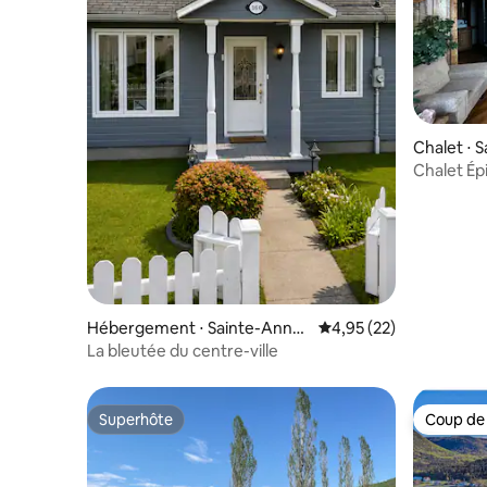
Chalet ⋅ 
nts
Chalet Ép
Hébergement ⋅ Sainte-Anne-
Évaluation moyenne su
4,95 (22)
des-Monts
La bleutée du centre-ville
Superhôte
Coup de
Superhôte
Coup de