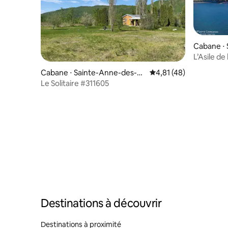
Cabane ⋅
-Louis
L’Asile de
Cabane ⋅ Sainte-Anne-des-M
Évaluation moyenne su
4,81 (48)
onts
Le Solitaire #311605
Destinations à découvrir
Destinations à proximité