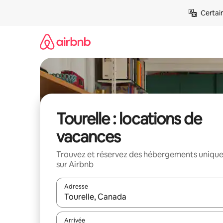
Aller
Certai
directement
au
contenu
Tourelle : locations de
vacances
Trouvez et réservez des hébergements uniqu
sur Airbnb
Adresse
Lorsque les résultats s'affichent, utilisez les flèc
Arrivée