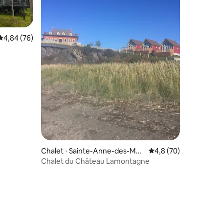
Évaluation moyenne sur la base de 76 commentaires : 4,84 sur 5
4,84 (76)
mmentaires : 5 sur 5
Chalet ⋅ Sainte-Anne-des-Mon
Évaluation moyenne s
4,8 (70)
ts
Chalet du Château Lamontagne