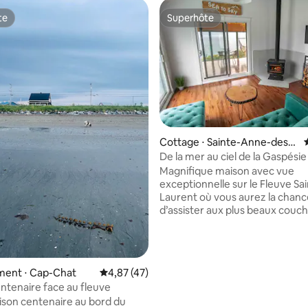
te
Superhôte
te
Superhôte
Cottage ⋅ Sainte-Anne-des-
Monts
De la mer au ciel de la Gaspésie
 la base de 321 commentaires : 4,89 sur 5
Magnifique maison avec vue
exceptionnelle sur le Fleuve Sai
Laurent où vous aurez la chanc
d’assister aux plus beaux couc
soleil. Possibilité d’observer les
directement depuis la verrière. 
pour tourisme, vacances ou télé
Le cottage est situé à proximit
ent ⋅ Cap-Chat
Évaluation moyenne sur la base de 47 comme
4,87 (47)
célèbre Parc national de la Gas
ntenaire face au fleuve
paradis pour les amateurs de ple
ison centenaire au bord du
Également à proximité de plusi