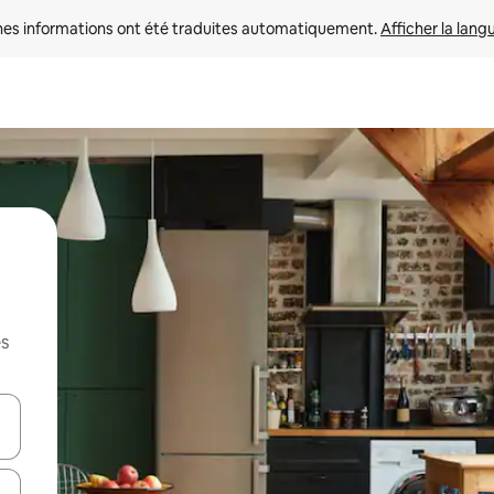
nes informations ont été traduites automatiquement. 
Afficher la lang
es
hes vers le haut et vers le bas pour les parcourir ou en appuyant et en fai