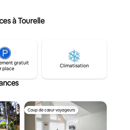
les occasions sont bonnes pour venir
pésie !
séjourner dans ce magnifique décor!
ces à Tourelle
ement gratuit
Climatisation
r place
cances
Coup de cœur voyageurs
Coup de cœur voyageurs