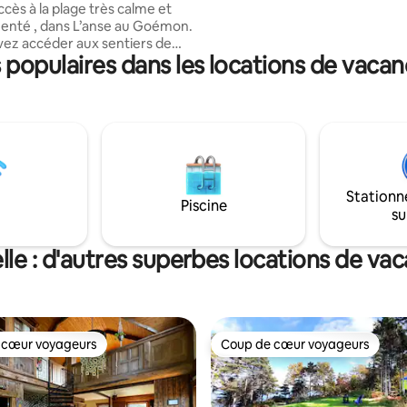
très calme et
services. Petit coin de paradis situé entre
enté , dans L’anse au Goémon.
mer et montagne en Haute Gas
ez accéder aux sentiers de
#CITQ 309107
opulaires dans les locations de vacan
 maison .À quelques minutes du
 Gaspésie et de la réserve
des Chic Chocs. Parfait pour les
n vélo en bordure des champs
orêt . Belle maison pour toute la
La maison est située près de la
Pendant la saison
t touristique la circulation est
Stationn
e et bruyante.
Piscine
su
lle : d'autres superbes locations de va
 cœur voyageurs
Coup de cœur voyageurs
 cœur voyageurs
Coup de cœur voyageurs