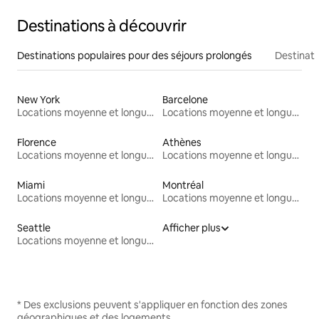
Destinations à découvrir
Destinations populaires pour des séjours prolongés
Destinati
New York
Barcelone
Locations moyenne et longue durée
Locations moyenne et longue durée
Florence
Athènes
Locations moyenne et longue durée
Locations moyenne et longue durée
Miami
Montréal
Locations moyenne et longue durée
Locations moyenne et longue durée
Seattle
Afficher plus
Locations moyenne et longue durée
* Des exclusions peuvent s'appliquer en fonction des zones
géographiques et des logements.