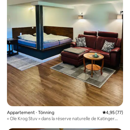
Appartement ⋅ Tönning
Évaluation mo
4,95 (77)
« Ole Krog Stuv » dans la réserve naturelle de Katinger
Watt