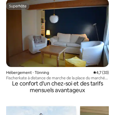
Superhôte
Superhôte
Hébergement ⋅ Tönning
Évaluation m
4,7 (33)
Fischerkate à distance de marche de la place du marché
Le confort d'un chez-soi et des tarifs
de Tönning
mensuels avantageux