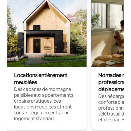
Locations entièrement
Nomades num
meublées
professionnel
déplacement
Des cabanes de montagne
paisibles aux appartements
Des hébergem
urbains pratiques, ces
confortables p
locations meublées offrent
professionnels
tous les équipements d'un
télétravail dis
logement standard.
et d'espaces de