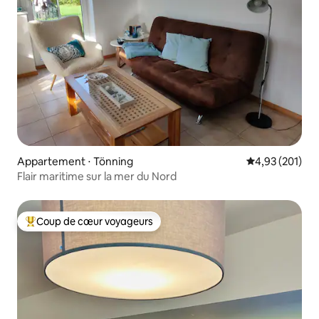
Appartement ⋅ Tönning
Évaluation moy
4,93 (201)
Flair maritime sur la mer du Nord
Coup de cœur voyageurs
Coups de cœur voyageurs les plus appréciés