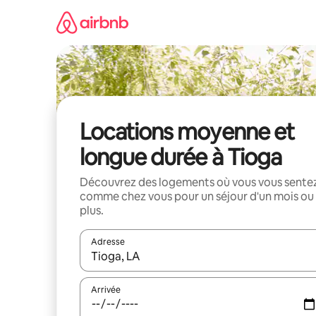
Aller
directement
au
contenu
Locations moyenne et
longue durée à Tioga
Découvrez des logements où vous vous sente
comme chez vous pour un séjour d'un mois ou
plus.
Adresse
Lorsque les résultats s'affichent, utilisez les flèc
Arrivée