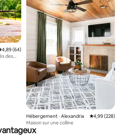
Évaluation moyenne sur la base de 64 commentaires : 4,89 sur 5
4,89 (64)
ès des
taires : 4,98 sur 5
Hébergement ⋅ Alexandria
Évaluation moyenne sur
4,99 (228)
Maison sur une colline
avantageux