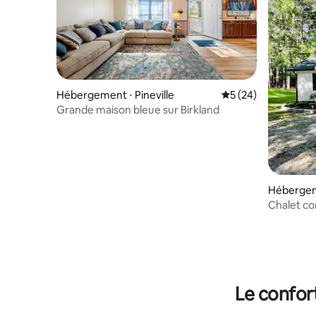
Hébergement ⋅ Pineville
Évaluation moyenne 
5 (24)
Grande maison bleue sur Birkland
Hébergeme
Chalet co
4 coucha
Le confor