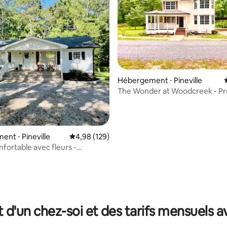
sur la base de 24 commentaires : 5 sur 5
Hébergement ⋅ Pineville
The Wonder at Woodcreek - Pr
hôpitaux ! Super quartier !
nt ⋅ Pineville
Évaluation moyenne sur la base de 129 commen
4,98 (129)
nfortable avec fleurs -
ges
t d'un chez-soi et des tarifs mensuels 