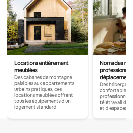
Locations entièrement
Nomades num
meublées
professionnel
déplacement
Des cabanes de montagne
paisibles aux appartements
Des hébergem
urbains pratiques, ces
confortables p
locations meublées offrent
professionnels
tous les équipements d'un
télétravail dis
logement standard.
et d'espaces de