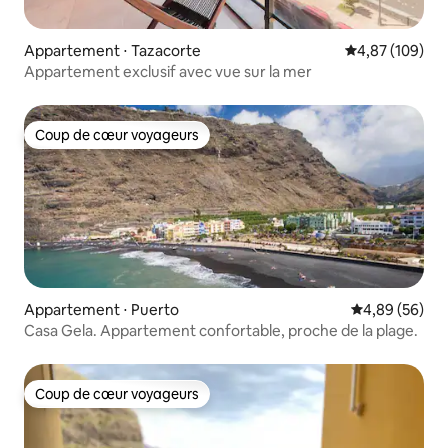
Appartement ⋅ Tazacorte
Évaluation moy
4,87 (109)
Appartement exclusif avec vue sur la mer
Coup de cœur voyageurs
Coup de cœur voyageurs
Appartement ⋅ Puerto
Évaluation mo
4,89 (56)
Casa Gela. Appartement confortable, proche de la plage.
Coup de cœur voyageurs
Coup de cœur voyageurs