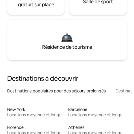
Salle de sport
gratuit sur place
Résidence de tourisme
Destinations à découvrir
Destinations populaires pour des séjours prolongés
Destinati
New York
Barcelone
Locations moyenne et longue durée
Locations moyenne et longue durée
Florence
Athènes
Locations moyenne et longue durée
Locations moyenne et longue durée