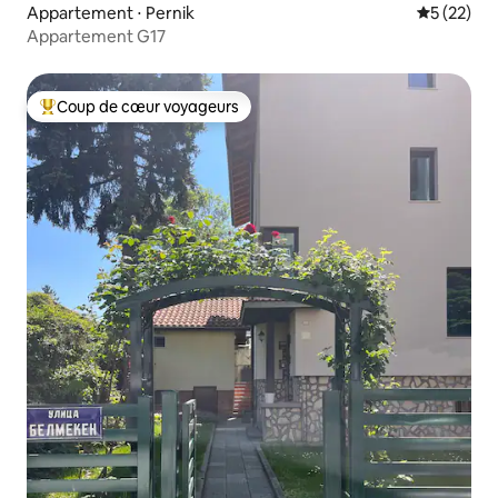
Appartement ⋅ Pernik
Évaluation
5 (22)
Appartement G17
Coup de cœur voyageurs
Coups de cœur voyageurs les plus appréciés