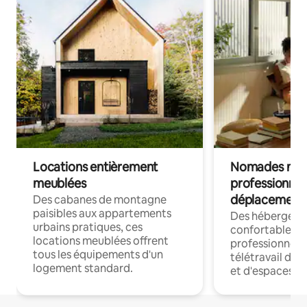
Locations entièrement
Nomades num
meublées
professionnel
déplacement
Des cabanes de montagne
paisibles aux appartements
Des hébergem
urbains pratiques, ces
confortables p
locations meublées offrent
professionnels
tous les équipements d'un
télétravail dis
logement standard.
et d'espaces de