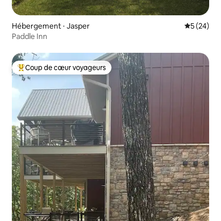
Hébergement ⋅ Jasper
Évaluation
5 (24)
Paddle Inn
Coup de cœur voyageurs
Coups de cœur voyageurs les plus appréciés