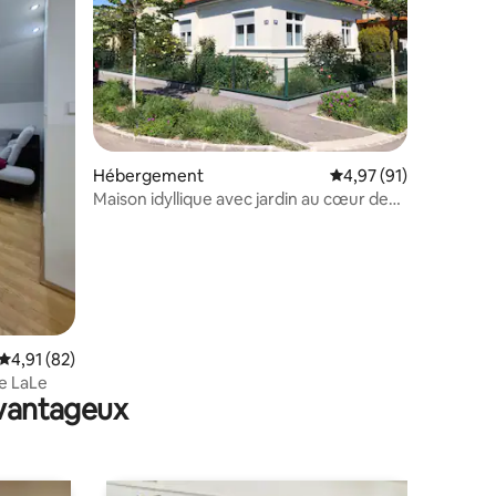
entaires : 4,9 sur 5
Hébergement
Évaluation moyenne su
4,97 (91)
Maison idyllique avec jardin au cœur de
Tulln
Évaluation moyenne sur la base de 82 commentaires : 4,91 sur 5
4,91 (82)
e LaLe
avantageux