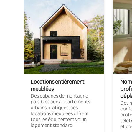
Locations entièrement
Noma
meublées
prof
dépl
Des cabanes de montagne
paisibles aux appartements
Des 
urbains pratiques, ces
confo
locations meublées offrent
profe
tous les équipements d'un
télét
logement standard.
et d'