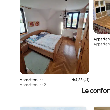
Apparte
Apparteme
25 min du
Appartement
Évaluation moyenne su
4,88 (41)
Appartement 2
Le confor