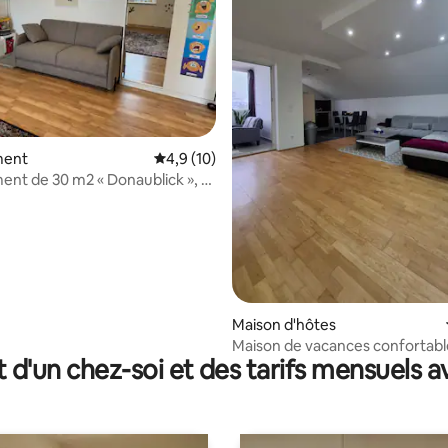
ment
Évaluation moyenne sur la base de 10 comm
4,9 (10)
nt de 30 m2 « Donaublick », à
 centre de VIENNE
r la base de 41 commentaires : 4,88 sur 5
Maison d'hôtes
Maison de vacances confortabl
t d'un chez-soi et des tarifs mensuels 