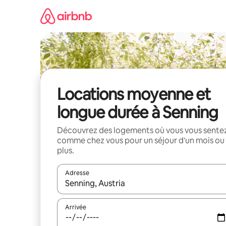
Aller
directement
au
contenu
Locations moyenne et
longue durée à Senning
Découvrez des logements où vous vous sente
comme chez vous pour un séjour d'un mois ou
plus.
Adresse
Lorsque les résultats s'affichent, utilisez les flèc
Arrivée