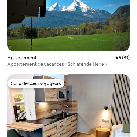
Appartement
Évaluation
5 (81)
Appartement de vacances « Schlafende Hexe »
Coup de cœur voyageurs
Coup de cœur voyageurs