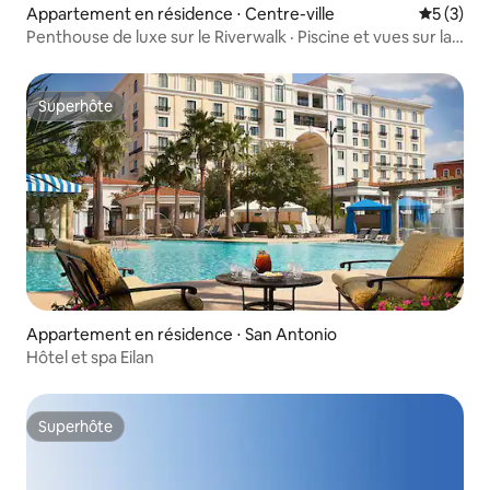
Appartement en résidence ⋅ Centre-ville
Évaluatio
5 (3)
Penthouse de luxe sur le Riverwalk · Piscine et vues sur la
ville
Superhôte
Superhôte
Appartement en résidence ⋅ San Antonio
Hôtel et spa Eilan
Superhôte
Superhôte