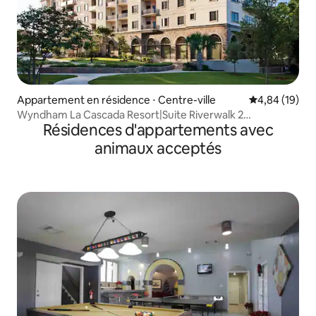
Appartement en résidence ⋅ Centre-ville
Évaluation mo
4,84 (19)
Wyndham La Cascada Resort|Suite Riverwalk 2
Résidences d'appartements avec
chambres/2 salles de bain
animaux acceptés