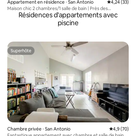
Appartement en résidence ⋅ San Antonio
Évaluation mo
4,24 (33)
Maison chic 2 chambres/1 salle de bain | Près des
Résidences d'appartements avec
attractions familiales
piscine
Superhôte
Superhôte
Chambre privée ⋅ San Antonio
Évaluation m
4,9 (70)
Fantastique appartement avec chambre et salle de bain