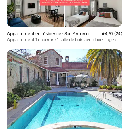
Appartement en résidence ⋅ San Antonio
Évaluation mo
4,67 (24)
Appartement 1 chambre 1 salle de bain avec lave-linge et
sèche-linge | Parking gratuit