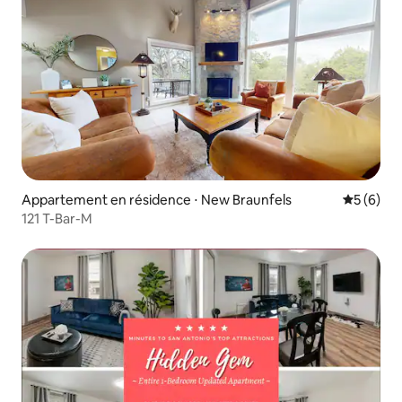
Appartement en résidence ⋅ New Braunfels
Évaluatio
5 (6)
121 T-Bar-M