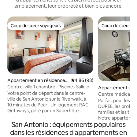
emplacement, leur propreté et bien plus encore.
Coup de cœur voyageurs
Coup de cœur vo
Coup de cœur voyageurs
Coup de cœur vo
Appartement en résidence ⋅
Évaluation moyenne sur la base
4,86 (93)
Centre-ville
Centre-ville 1 chambre · Piscine · Salle de
Appartement en r
sport · Parking gratuit · Lit King size
Votre point de départ dans le centre-
San Antonio
Centre médical, 5
ville de San Antonio sur le Riverwalk, à
Flags/Sea World, 
Parfait pour les
10 minutes du Pearl. Un logement RAC
DURÉE, les profess
Getaways, géré par un Superhôte
familles et les tra
comme un hôtel-boutique. Capacité
Notre appartemen
d'accueil : 5 personnes : lit King Size et
San Antonio : équipements populaires
d'espace et d'éq
canapé convertible Queen Size.
accueillir tous le
dans les résidences d'appartements en
Animaux acceptés. Cuisine entièrement
groupe. Il est nic