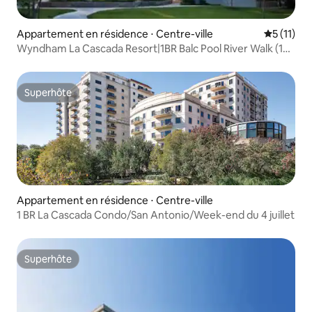
Appartement en résidence ⋅ Centre-ville
Évaluatio
5 (11)
Wyndham La Cascada Resort|1BR Balc Pool River Walk (1
chambre Balc Pool River Walk)
Superhôte
Superhôte
Appartement en résidence ⋅ Centre-ville
1 BR La Cascada Condo/San Antonio/Week-end du 4 juillet
Superhôte
Superhôte