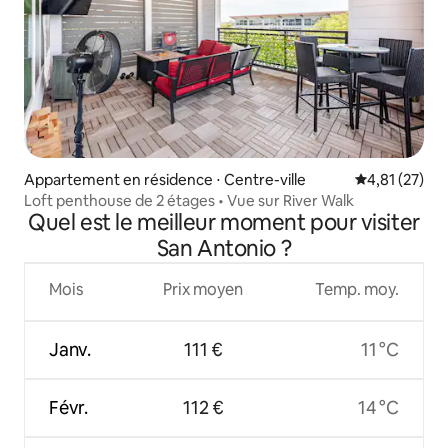
Appartement en résidence ⋅ Centre-ville
Évaluation mo
4,81 (27)
Loft penthouse de 2 étages • Vue sur River Walk
Quel est le meilleur moment pour visiter
San Antonio ?
Mois
Prix moyen
Temp. moy.
Janv.
111 €
11 °C
Févr.
112 €
14 °C