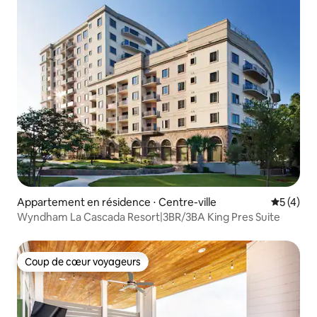
Appartement en résidence ⋅ Centre-ville
Évaluatio
5 (4)
Wyndham La Cascada Resort|3BR/3BA King Pres Suite
Coup de cœur voyageurs
Coup de cœur voyageurs