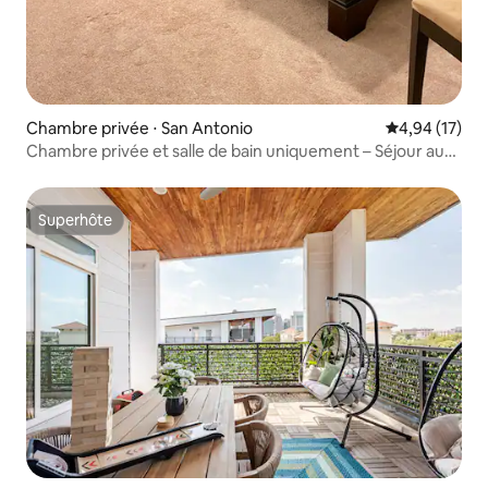
Chambre privée ⋅ San Antonio
Évaluation mo
4,94 (17)
Chambre privée et salle de bain uniquement – Séjour au
calme dans un appartement en résidence
Superhôte
Superhôte