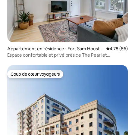
Appartement en résidence ⋅ Fort Sam Housto
Évaluation mo
4,78 (86)
n
Espace confortable et privé près de The Pearl et
Riverwalk !
Coup de cœur voyageurs
Coup de cœur voyageurs