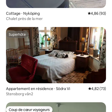
Cottage ⋅ Nyköping
Évaluation mo
4,86 (93)
Chalet près de la mer
Superhôte
Superhôte
Appartement en résidence ⋅ Södra Vi
Évaluation mo
4,82 (73)
Stensborg vån2
Coup de cœur voyageurs
Coup de cœur voyageurs