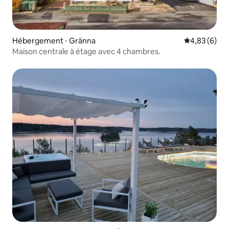
Hébergement ⋅ Gränna
Évaluation m
4,83 (6)
Maison centrale à étage avec 4 chambres.