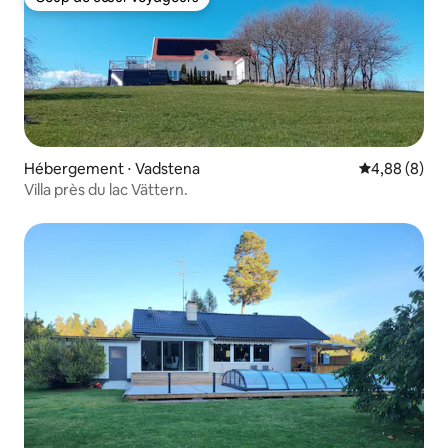
Coup de cœur voyageurs
Hébergement ⋅ Vadstena
Évaluation m
4,88 (8)
Villa près du lac Vättern.