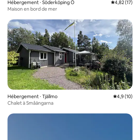
Hébergement ⋅ Söderköping Ö
Évaluation mo
4,82 (17)
Maison en bord de mer
Hébergement ⋅ Tjällmo
Évaluation m
4,9 (10)
Chalet à Småängarna