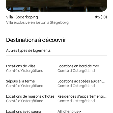
Villa ⋅ Söderköping
Évaluation
5 (10)
Villa exclusive en béton à Stegeborg
Destinations à découvrir
Autres types de logements
Locations de villas
Locations en bord de mer
Comté d'Östergötland
Comté d'Östergötland
Séjours à la ferme
Locations adaptées aux animaux
Comté d'Östergötland
Comté d'Östergötland
Locations de maisons d'hôtes
Résidences d'appartements en location
Comté d'Östergötland
Comté d'Östergötland
Locations avec sauna
Afficher plus