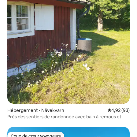
Hébergement ⋅ Nävekvarn
Évaluation mo
4,92 (93)
Près des sentiers de randonnée avec bain à remous et
sauna
Coup de cœur voyageurs