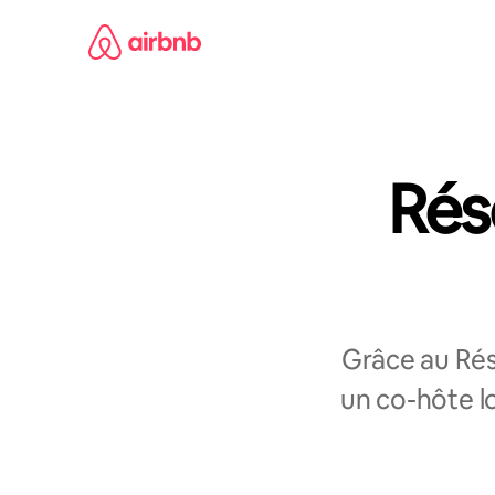
Aller
directement
au
contenu
Rés
Grâce au Rés
un co-hôte l