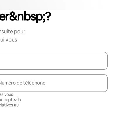
er&nbsp;?
nsuite pour
ui vous
Numéro de téléphone
es vous
 acceptez la
latives au